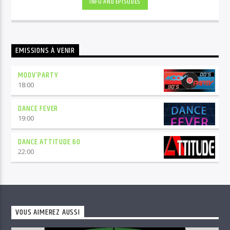
INFO AND EPISODES
EMISSIONS À VENIR
MOOV’PARTY
18:00
DANCE FEVER
19:00
DANCE ATTITUDE 60
22:00
VOUS AIMEREZ AUSSI