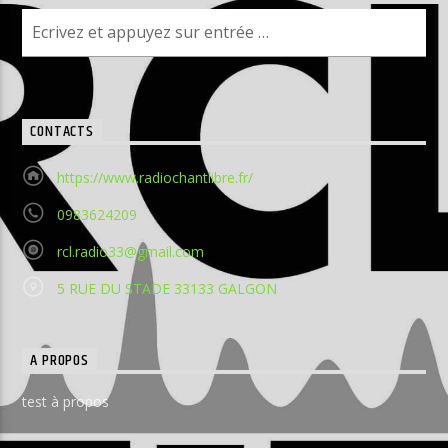
CONTACTS
https://www.radiochantlibre.fr/
0983624209
rcl.radio33@gmail.com
5 RUE DU STADE 33133 GALGON
A PROPOS
test à propos