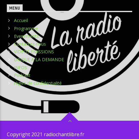
MENU
Accueil
Programme
Evenements
Contactez-nous
VIDEOS EMISSIONS
DISQUE A LA DEMANDE
INFOS
Podcast
règles de confidentialité
Copyright 2021 radiochantlibre.fr