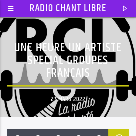
RADIO CHANT LIBRE
UNE HEURE UN ARTISTE
SPECIAL GROUPES
FRANCAIS
27 MARS 2022
EN CE MOMENT
DANCE SENSATION
AUTODJ: BMP PROD