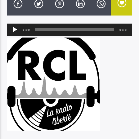
Lecteur
00:00
00:00
audio
Radio Chant Libre