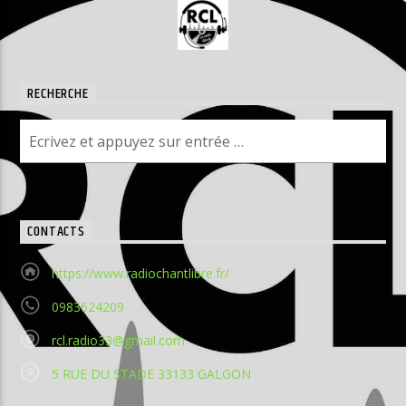
RECHERCHE
CONTACTS
https://www.radiochantlibre.fr/
0983624209
rcl.radio33@gmail.com
5 RUE DU STADE 33133 GALGON