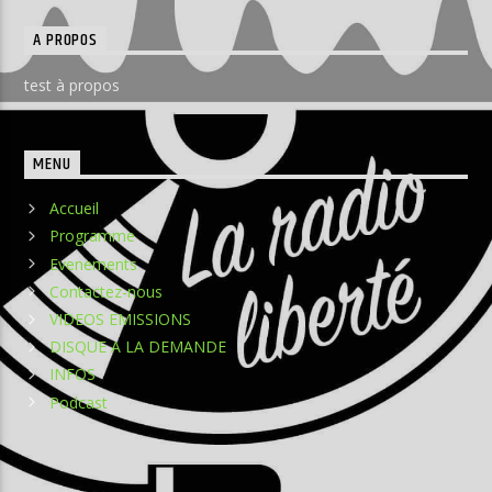
A PROPOS
test à propos
MENU
Accueil
Programme
Evenements
Contactez-nous
VIDEOS EMISSIONS
DISQUE A LA DEMANDE
INFOS
Podcast