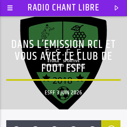
RADIO CHANT LIBRE
DANS L’EMISSION RCL ET
VOUS AVEC LE CLUB DE
FOOT ESFF
ESFF 3 JUIN 2026
EN CE MOMENT
ELLE A UN TRUC
AUTODJ: SINGUILA FEAT. EDALAM