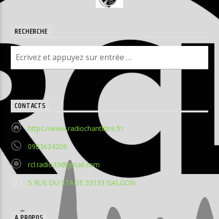
RECHERCHE
CONTACTS
https://www.radiochantlibre.fr/
0983624209
rcl.radio33@gmail.com
5 RUE DU STADE 33133 GALGON
A PROPOS