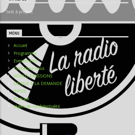
test à propos
MENU
Accueil
Programme
Evenements
Contactez-nous
VIDEOS EMISSIONS
DISQUE A LA DEMANDE
INFOS
Podcast
règles de confidentialité