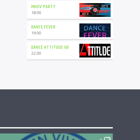
MOOV’PARTY
18:00
DANCE FEVER
19:00
DANCE ATTITUDE 60
22:00
0