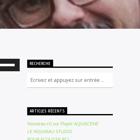
RECHERCHE
Utilisez
les
flèches
haut/bas
pour
augmenter
ARTICLES RÉCENTS
ou
Nouveau rcl sur Player AQUISCENE
diminuer
LE NOUVEAU STUDIO
le
POUR ECOUTER RCL