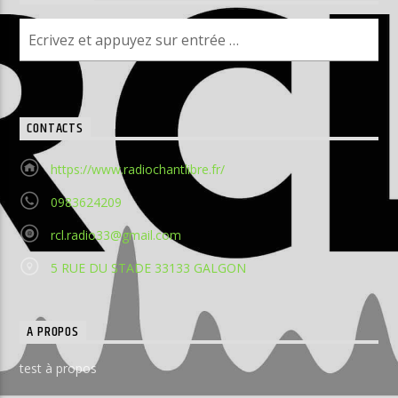
CONTACTS
https://www.radiochantlibre.fr/
0983624209
rcl.radio33@gmail.com
5 RUE DU STADE 33133 GALGON
A PROPOS
test à propos