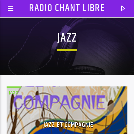
RADIO CHANT LIBRE
JAZZ
JAZZ
EN CE MOMENT
JAZZ ET COMPAGNIE
AUTODJ: BLACK EYED PEAS