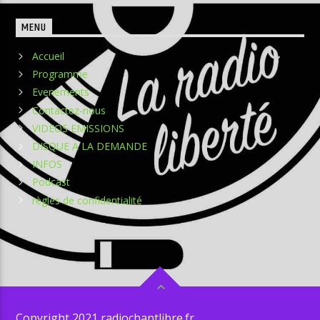
MENU
Accueil
Programme
Evenements
Contactez-nous
VIDEOS EMISSIONS
DISQUE A LA DEMANDE
INFOS
Podcast
règles de confidentialité
Copyright 2021 radiochantlibre.fr