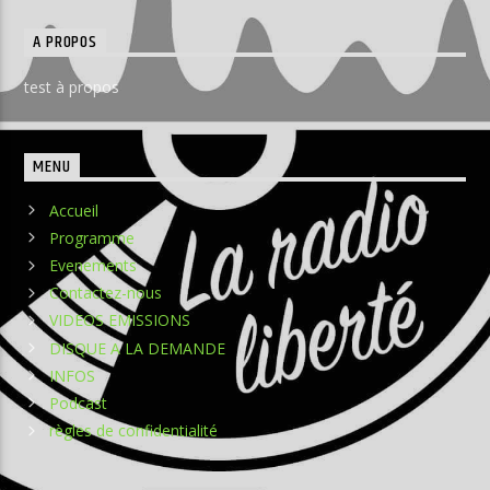
A PROPOS
test à propos
MENU
Accueil
Programme
Evenements
Contactez-nous
VIDEOS EMISSIONS
DISQUE A LA DEMANDE
INFOS
Podcast
règles de confidentialité