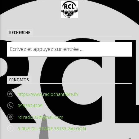
RECHERCHE
CONTACTS
https://www.radiochantlibre.fr/
0983624209
rcl.radio33@gmail.com
5 RUE DU STADE 33133 GALGON